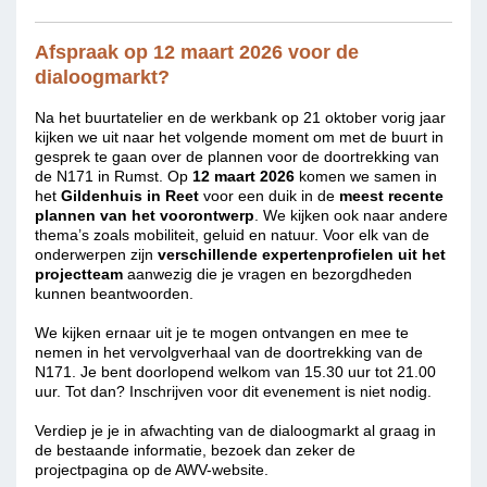
Afspraak op 12 maart 2026 voor de
dialoogmarkt?
Na het buurtatelier en de werkbank op 21 oktober vorig jaar
kijken we uit naar het volgende moment om met de buurt in
gesprek te gaan over de plannen voor de doortrekking van
de N171 in Rumst. Op
12 maart 2026
komen we samen in
het
Gildenhuis in Reet
voor een duik in de
meest recente
plannen van het voorontwerp
. We kijken ook naar andere
thema’s zoals mobiliteit, geluid en natuur. Voor elk van de
onderwerpen zijn
verschillende expertenprofielen uit het
projectteam
aanwezig die je vragen en bezorgdheden
kunnen beantwoorden.
We kijken ernaar uit je te mogen ontvangen en mee te
nemen in het vervolgverhaal van de doortrekking van de
N171. Je bent doorlopend welkom van 15.30 uur tot 21.00
uur. Tot dan? Inschrijven voor dit evenement is niet nodig.
Verdiep je je in afwachting van de dialoogmarkt al graag in
de bestaande informatie, bezoek dan zeker de
projectpagina op de AWV-website.