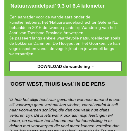
'Natuurwandelpad' 9,3 of 6,4 kilometer
Een aanrader voor de wandelaars onder de
kunstliefhebbers: het 'Natuurwandelpad' achter Galerie NZ
behaalde in 2016 de tweede plaats bij 'Wandeling van het
Jaar' van Toerisme Provincie Antwerpen.
Je passeert langs enkele waardevolle natuurgebieden zoals
de Lokkerse Dammen, De Hooyput en Het Goorken. Je kan
vogels spotten vanuit de vogelkijkhut en je wandelt langs
waterpartijen.
DOWNLOAD de wandeling »
'OOST WEST, THUIS best' IN DE PERS
'
Ik heb het altijd heel raar gevonden wanneer iemand in een
stil voorwerp geen verhaal kan vinden, vooral omdat ik zelf
naar voorwerpen schilder, die dan ook vaak hun glans
verloren zijn. Dit is iets wat ik ook aan mijn leerlingen wil
tonen, en vandaar het idee om een tentoonstelling in te
richten met voorwerpen die veel meer kunnen vertellen dan