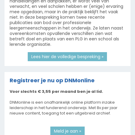
handleidingen en aanpakken, er wordt veel van
verwacht, en veel scholen hebben er (enige) ervaring
mee opgedaan, maar in de praktijk beklijft het vaak
niet. In deze bespreking komen twee recente
publicaties aan bod over professionele
leergemeenschappen in het onderwijs. Ze laten naast
overeenkomsten opvallende verschillen zien wat
betreft doel en plaats van een PLG in een school als
lerende organisatie.
Lees hier de volledige bespreking »
Registreer je nu op DNMonline
Voor slechts € 3,55 per maand ben je al lid.
DNMonline is een onafhankelijk online platform inzake
leiderschap in het funderend onderwijs. Met 8x per jaar
nieuwe content, toegang tot een uitgebreid archief.
Meld je aan »